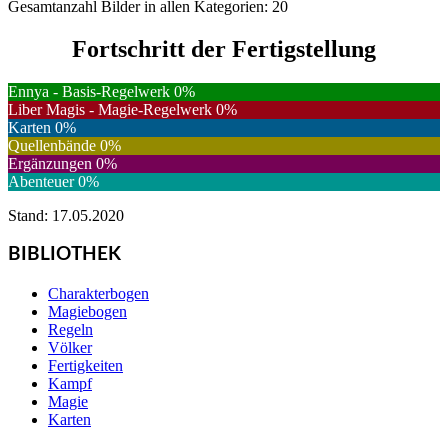
Gesamtanzahl Bilder in allen Kategorien: 20
Fortschritt der Fertigstellung
Ennya - Basis-Regelwerk
0
%
Liber Magis - Magie-Regelwerk
0
%
Karten
0
%
Quellenbände
0
%
Ergänzungen
0
%
Abenteuer
0
%
Stand: 17.05.2020
BIBLIOTHEK
Charakterbogen
Magiebogen
Regeln
Völker
Fertigkeiten
Kampf
Magie
Karten