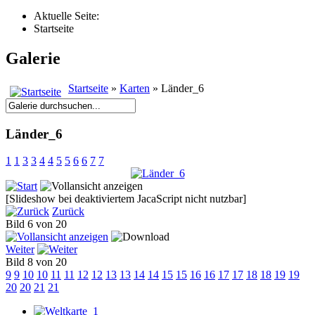
Aktuelle Seite:
Startseite
Galerie
Startseite
»
Karten
» Länder_6
Länder_6
1
1
3
3
4
4
5
5
6
6
7
7
[Slideshow bei deaktiviertem JacaScript nicht nutzbar]
Zurück
Bild 6 von 20
Weiter
Bild 8 von 20
9
9
10
10
11
11
12
12
13
13
14
14
15
15
16
16
17
17
18
18
19
19
20
20
21
21