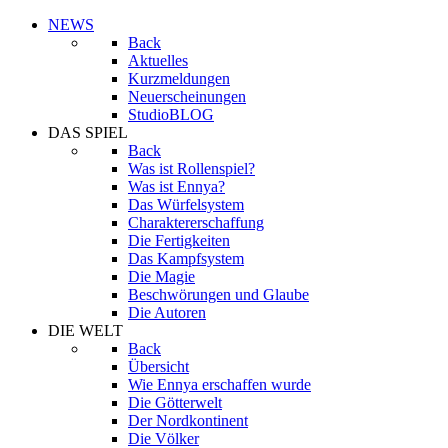
NEWS
Back
Aktuelles
Kurzmeldungen
Neuerscheinungen
StudioBLOG
DAS SPIEL
Back
Was ist Rollenspiel?
Was ist Ennya?
Das Würfelsystem
Charaktererschaffung
Die Fertigkeiten
Das Kampfsystem
Die Magie
Beschwörungen und Glaube
Die Autoren
DIE WELT
Back
Übersicht
Wie Ennya erschaffen wurde
Die Götterwelt
Der Nordkontinent
Die Völker