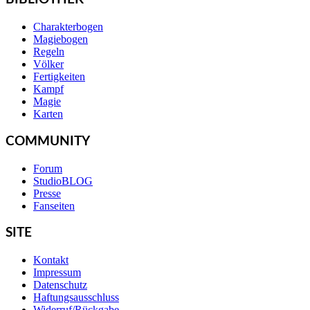
Charakterbogen
Magiebogen
Regeln
Völker
Fertigkeiten
Kampf
Magie
Karten
COMMUNITY
Forum
StudioBLOG
Presse
Fanseiten
SITE
Kontakt
Impressum
Datenschutz
Haftungsausschluss
Widerruf/Rückgabe