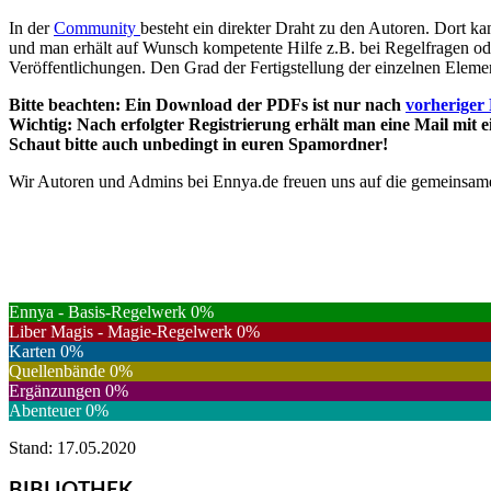
In der
Community
besteht ein direkter Draht zu den Autoren. Dort k
und man erhält auf Wunsch kompetente Hilfe z.B. bei Regelfragen 
Veröffentlichungen. Den Grad der Fertigstellung der einzelnen Eleme
Bitte beachten: Ein Download der PDFs ist nur nach
vorheriger 
Wichtig: Nach erfolgter Registrierung erhält man eine Mail mit
Schaut bitte auch unbedingt in euren Spamordner!
Wir Autoren und Admins bei Ennya.de freuen uns auf die gemeinsame
Ennya - Basis-Regelwerk
0
%
Liber Magis - Magie-Regelwerk
0
%
Karten
0
%
Quellenbände
0
%
Ergänzungen
0
%
Abenteuer
0
%
Stand: 17.05.2020
BIBLIOTHEK