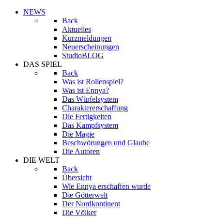
NEWS
Back
Aktuelles
Kurzmeldungen
Neuerscheinungen
StudioBLOG
DAS SPIEL
Back
Was ist Rollenspiel?
Was ist Ennya?
Das Würfelsystem
Charaktererschaffung
Die Fertigkeiten
Das Kampfsystem
Die Magie
Beschwörungen und Glaube
Die Autoren
DIE WELT
Back
Übersicht
Wie Ennya erschaffen wurde
Die Götterwelt
Der Nordkontinent
Die Völker